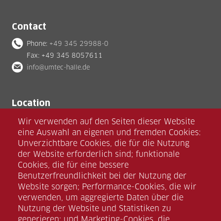
Contact
Phone:
+49 345 29988-0
Fax: +49 345 8057611
info@umtec-halle.de
Location
umtec Halle GmbH
Wir verwenden auf den Seiten dieser Website
Zscherbener Landstraße 13
eine Auswahl an eigenen und fremden Cookies:
D-06126 Halle (Saale)
Unverzichtbare Cookies, die für die Nutzung
der Website erforderlich sind; funktionale
Cookies, die für eine bessere
Benutzerfreundlichkeit bei der Nutzung der
Website sorgen; Performance-Cookies, die wir
verwenden, um aggregierte Daten über die
Nutzung der Website und Statistiken zu
Facebook
generieren; und Marketing-Cookies, die