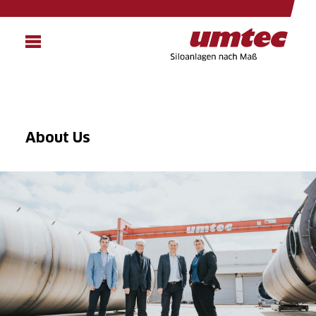
Skip
to
main
content
About Us