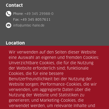
Contact
Phone:
+49 345 29988-0
Fax: +49 345 8057611
info@umtec-halle.de
Location
umtec Halle GmbH
Wir verwenden auf den Seiten dieser Website
Zscherbener Landstraße 13
eine Auswahl an eigenen und fremden Cookies:
D-06126 Halle (Saale)
Unverzichtbare Cookies, die für die Nutzung
der Website erforderlich sind; funktionale
Cookies, die für eine bessere
Benutzerfreundlichkeit bei der Nutzung der
Website sorgen; Performance-Cookies, die wir
verwenden, um aggregierte Daten über die
Nutzung der Website und Statistiken zu
Facebook
generieren; und Marketing-Cookies, die
verwendet werden, um relevante Inhalte und