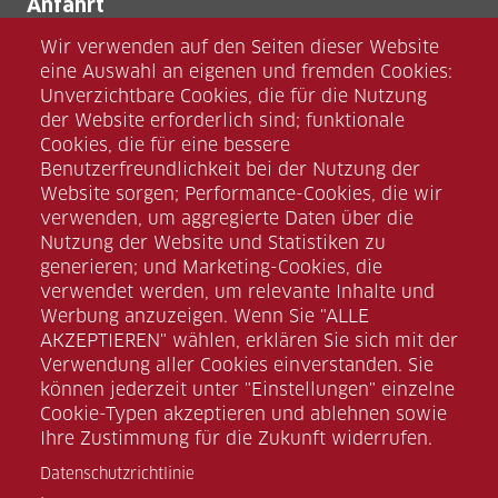
Anfahrt
umtec Halle GmbH
Wir verwenden auf den Seiten dieser Website
Zscherbener Landstraße 13
eine Auswahl an eigenen und fremden Cookies:
D-06126 Halle (Saale)
Unverzichtbare Cookies, die für die Nutzung
der Website erforderlich sind; funktionale
Cookies, die für eine bessere
Benutzerfreundlichkeit bei der Nutzung der
Website sorgen; Performance-Cookies, die wir
verwenden, um aggregierte Daten über die
Nutzung der Website und Statistiken zu
Facebook
generieren; und Marketing-Cookies, die
verwendet werden, um relevante Inhalte und
Werbung anzuzeigen. Wenn Sie "ALLE
Instagram
AKZEPTIEREN" wählen, erklären Sie sich mit der
Verwendung aller Cookies einverstanden. Sie
können jederzeit unter "Einstellungen" einzelne
Linkedin
Cookie-Typen akzeptieren und ablehnen sowie
Ihre Zustimmung für die Zukunft widerrufen.
Xing
Datenschutzrichtlinie